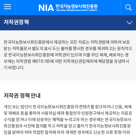
본
전
전체메뉴 열기
검
한국지능정보사회진흥원
문
체
바
메
로
뉴
가
바
저작권정책
기
로
가
기
한국지능정보사회진흥원에서 제공하는 모든 자료는 저작권법에 의하여 보호
받는 저작물로서 별도의 표시 도는 출처를 명시한 경우를 제외하고는 원칙적으
로 한국지능정보사회진흥원에 저작권이 있으며 이를 무단 복제, 배포하는 경
우에는 저작권법 제97조의5에 의한 저작재산권침해죄에 해당함을 유념하시
기 바랍니다.
저작권 정책 안내
개인 또는 법인이 한국지능정보사회진흥원의 컨텐츠를 링크하거나 인용, 복제
및 재배포 등을 통하여 사용하실 때와 통합전자 민원창구에서 제공하는 자료로
수익을 얻거나 이에 상응하는 혜택을 누리고자 하는 경우에는 한국지능정보사
회진흥원과 사전에 협의를 하고 허락을 얻고 출처가 한국지능정보사회진흥원
임을 밝혀야 하며 적법한 절차에 따라 게재한 경우에도 단순한 오류 정정 이외