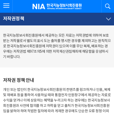
본
전
전체메뉴 열기
검
한국지능정보사회진흥원
문
체
바
메
로
뉴
가
바
저작권정책
기
로
가
기
한국지능정보사회진흥원에서 제공하는 모든 자료는 저작권법에 의하여 보호
받는 저작물로서 별도의 표시 도는 출처를 명시한 경우를 제외하고는 원칙적으
로 한국지능정보사회진흥원에 저작권이 있으며 이를 무단 복제, 배포하는 경
우에는 저작권법 제97조의5에 의한 저작재산권침해죄에 해당함을 유념하시
기 바랍니다.
저작권 정책 안내
개인 또는 법인이 한국지능정보사회진흥원의 컨텐츠를 링크하거나 인용, 복제
및 재배포 등을 통하여 사용하실 때와 통합전자 민원창구에서 제공하는 자료로
수익을 얻거나 이에 상응하는 혜택을 누리고자 하는 경우에는 한국지능정보사
회진흥원과 사전에 협의를 하고 허락을 얻고 출처가 한국지능정보사회진흥원
임을 밝혀야 하며 적법한 절차에 따라 게재한 경우에도 단순한 오류 정정 이외