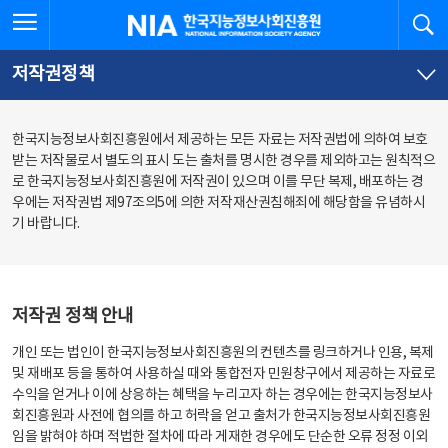
본
전
전체메뉴 열기
검
한국지능정보사회진흥원
문
체
바
메
로
뉴
가
바
저작권정책
기
로
가
기
한국지능정보사회진흥원에서 제공하는 모든 자료는 저작권법에 의하여 보호
받는 저작물로서 별도의 표시 도는 출처를 명시한 경우를 제외하고는 원칙적으
로 한국지능정보사회진흥원에 저작권이 있으며 이를 무단 복제, 배포하는 경
우에는 저작권법 제97조의5에 의한 저작재산권침해죄에 해당함을 유념하시
기 바랍니다.
저작권 정책 안내
개인 또는 법인이 한국지능정보사회진흥원의 컨텐츠를 링크하거나 인용, 복제
및 재배포 등을 통하여 사용하실 때와 통합전자 민원창구에서 제공하는 자료로
수익을 얻거나 이에 상응하는 혜택을 누리고자 하는 경우에는 한국지능정보사
회진흥원과 사전에 협의를 하고 허락을 얻고 출처가 한국지능정보사회진흥원
임을 밝혀야 하며 적법한 절차에 따라 게재한 경우에도 단순한 오류 정정 이외