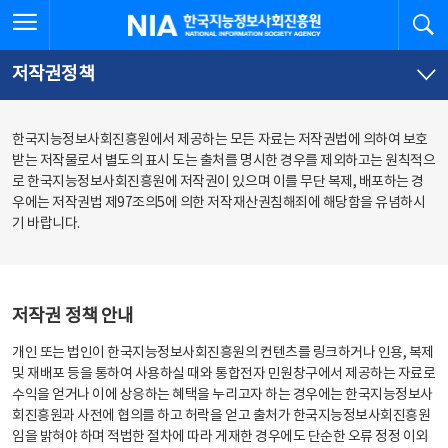
본
전
전체메뉴 열기
검
한국지능정보사회진흥원
문
체
바
메
로
뉴
가
바
저작권정책
기
로
가
기
한국지능정보사회진흥원에서 제공하는 모든 자료는 저작권법에 의하여 보호
받는 저작물로서 별도의 표시 도는 출처를 명시한 경우를 제외하고는 원칙적으
로 한국지능정보사회진흥원에 저작권이 있으며 이를 무단 복제, 배포하는 경
우에는 저작권법 제97조의5에 의한 저작재산권침해죄에 해당함을 유념하시
기 바랍니다.
저작권 정책 안내
개인 또는 법인이 한국지능정보사회진흥원의 컨텐츠를 링크하거나 인용, 복제
및 재배포 등을 통하여 사용하실 때와 통합전자 민원창구에서 제공하는 자료로
수익을 얻거나 이에 상응하는 혜택을 누리고자 하는 경우에는 한국지능정보사
회진흥원과 사전에 협의를 하고 허락을 얻고 출처가 한국지능정보사회진흥원
임을 밝혀야 하며 적법한 절차에 따라 게재한 경우에도 단순한 오류 정정 이외