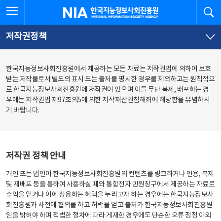
본
전
전체메뉴 열기
검
한국지능정보사회진흥원
문
체
바
메
로
뉴
가
바
저작권정책
기
로
가
기
한국지능정보사회진흥원에서 제공하는 모든 자료는 저작권법에 의하여 보호
받는 저작물로서 별도의 표시 도는 출처를 명시한 경우를 제외하고는 원칙적으
로 한국지능정보사회진흥원에 저작권이 있으며 이를 무단 복제, 배포하는 경
우에는 저작권법 제97조의5에 의한 저작재산권침해죄에 해당함을 유념하시
기 바랍니다.
저작권 정책 안내
개인 또는 법인이 한국지능정보사회진흥원의 컨텐츠를 링크하거나 인용, 복제
및 재배포 등을 통하여 사용하실 때와 통합전자 민원창구에서 제공하는 자료로
수익을 얻거나 이에 상응하는 혜택을 누리고자 하는 경우에는 한국지능정보사
회진흥원과 사전에 협의를 하고 허락을 얻고 출처가 한국지능정보사회진흥원
임을 밝혀야 하며 적법한 절차에 따라 게재한 경우에도 단순한 오류 정정 이외