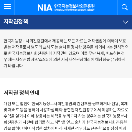
본
전
전체메뉴 열기
검
한국지능정보사회진흥원
문
체
바
메
로
뉴
가
바
저작권정책
기
로
가
기
한국지능정보사회진흥원에서 제공하는 모든 자료는 저작권법에 의하여 보호
받는 저작물로서 별도의 표시 도는 출처를 명시한 경우를 제외하고는 원칙적으
로 한국지능정보사회진흥원에 저작권이 있으며 이를 무단 복제, 배포하는 경
우에는 저작권법 제97조의5에 의한 저작재산권침해죄에 해당함을 유념하시
기 바랍니다.
저작권 정책 안내
개인 또는 법인이 한국지능정보사회진흥원의 컨텐츠를 링크하거나 인용, 복제
및 재배포 등을 통하여 사용하실 때와 통합전자 민원창구에서 제공하는 자료로
수익을 얻거나 이에 상응하는 혜택을 누리고자 하는 경우에는 한국지능정보사
회진흥원과 사전에 협의를 하고 허락을 얻고 출처가 한국지능정보사회진흥원
임을 밝혀야 하며 적법한 절차에 따라 게재한 경우에도 단순한 오류 정정 이외