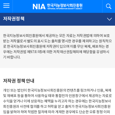
본
전
전체메뉴 열기
검
한국지능정보사회진흥원
문
체
바
메
로
뉴
가
바
저작권정책
기
로
가
기
한국지능정보사회진흥원에서 제공하는 모든 자료는 저작권법에 의하여 보호
받는 저작물로서 별도의 표시 도는 출처를 명시한 경우를 제외하고는 원칙적으
로 한국지능정보사회진흥원에 저작권이 있으며 이를 무단 복제, 배포하는 경
우에는 저작권법 제97조의5에 의한 저작재산권침해죄에 해당함을 유념하시
기 바랍니다.
저작권 정책 안내
개인 또는 법인이 한국지능정보사회진흥원의 컨텐츠를 링크하거나 인용, 복제
및 재배포 등을 통하여 사용하실 때와 통합전자 민원창구에서 제공하는 자료로
수익을 얻거나 이에 상응하는 혜택을 누리고자 하는 경우에는 한국지능정보사
회진흥원과 사전에 협의를 하고 허락을 얻고 출처가 한국지능정보사회진흥원
임을 밝혀야 하며 적법한 절차에 따라 게재한 경우에도 단순한 오류 정정 이외