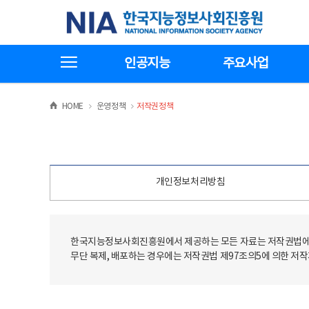
본
전
한국지능정보사회진흥원
문
체
바
메
로
뉴
가
바
전체메뉴보기
기
로
인공지능
주요사업
가
기
>
>
HOME
운영정책
저작권정책
개인정보처리방침
한국지능정보사회진흥원에서 제공하는 모든 자료는 저작권법에 
무단 복제, 배포하는 경우에는 저작권법 제97조의5에 의한 