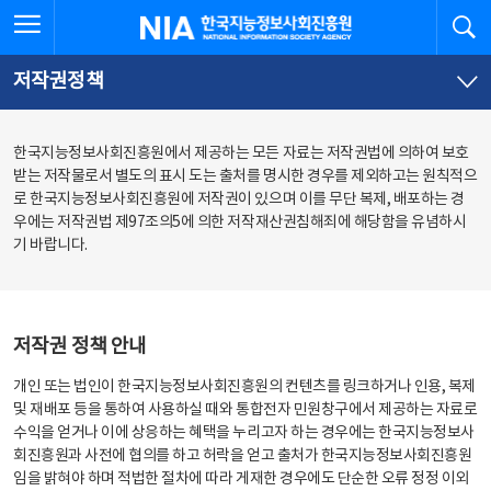
본
전
전체메뉴 열기
검
한국지능정보사회진흥원
문
체
바
메
로
뉴
가
바
저작권정책
기
로
가
기
한국지능정보사회진흥원에서 제공하는 모든 자료는 저작권법에 의하여 보호
받는 저작물로서 별도의 표시 도는 출처를 명시한 경우를 제외하고는 원칙적으
로 한국지능정보사회진흥원에 저작권이 있으며 이를 무단 복제, 배포하는 경
우에는 저작권법 제97조의5에 의한 저작재산권침해죄에 해당함을 유념하시
기 바랍니다.
저작권 정책 안내
개인 또는 법인이 한국지능정보사회진흥원의 컨텐츠를 링크하거나 인용, 복제
및 재배포 등을 통하여 사용하실 때와 통합전자 민원창구에서 제공하는 자료로
수익을 얻거나 이에 상응하는 혜택을 누리고자 하는 경우에는 한국지능정보사
회진흥원과 사전에 협의를 하고 허락을 얻고 출처가 한국지능정보사회진흥원
임을 밝혀야 하며 적법한 절차에 따라 게재한 경우에도 단순한 오류 정정 이외