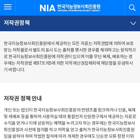
본
전
전체메뉴 열기
검
한국지능정보사회진흥원
문
체
바
메
로
뉴
가
바
저작권정책
기
로
가
기
한국지능정보사회진흥원에서 제공하는 모든 자료는 저작권법에 의하여 보호
받는 저작물로서 별도의 표시 도는 출처를 명시한 경우를 제외하고는 원칙적으
로 한국지능정보사회진흥원에 저작권이 있으며 이를 무단 복제, 배포하는 경
우에는 저작권법 제97조의5에 의한 저작재산권침해죄에 해당함을 유념하시
기 바랍니다.
저작권 정책 안내
개인 또는 법인이 한국지능정보사회진흥원의 컨텐츠를 링크하거나 인용, 복제
및 재배포 등을 통하여 사용하실 때와 통합전자 민원창구에서 제공하는 자료로
수익을 얻거나 이에 상응하는 혜택을 누리고자 하는 경우에는 한국지능정보사
회진흥원과 사전에 협의를 하고 허락을 얻고 출처가 한국지능정보사회진흥원
임을 밝혀야 하며 적법한 절차에 따라 게재한 경우에도 단순한 오류 정정 이외