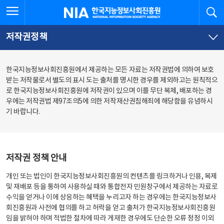
본
전
전체메뉴 열기
검
한국지능정보사회진흥원
문
체
바
메
로
뉴
가
바
저작권정책
기
로
가
기
한국지능정보사회진흥원에서 제공하는 모든 자료는 저작권법에 의하여 보호
받는 저작물로서 별도의 표시 도는 출처를 명시한 경우를 제외하고는 원칙적으
로 한국지능정보사회진흥원에 저작권이 있으며 이를 무단 복제, 배포하는 경
우에는 저작권법 제97조의5에 의한 저작재산권침해죄에 해당함을 유념하시
기 바랍니다.
저작권 정책 안내
개인 또는 법인이 한국지능정보사회진흥원의 컨텐츠를 링크하거나 인용, 복제
및 재배포 등을 통하여 사용하실 때와 통합전자 민원창구에서 제공하는 자료로
수익을 얻거나 이에 상응하는 혜택을 누리고자 하는 경우에는 한국지능정보사
회진흥원과 사전에 협의를 하고 허락을 얻고 출처가 한국지능정보사회진흥원
임을 밝혀야 하며 적법한 절차에 따라 게재한 경우에도 단순한 오류 정정 이외