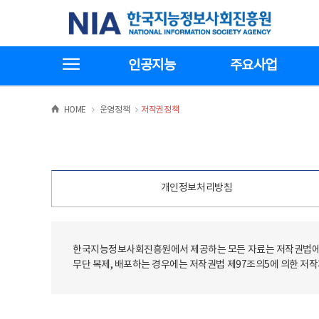
본
전
한국지능정보사회진흥원
문
체
바
메
로
뉴
가
바
전체메뉴보기
기
로
인공지능
주요사업
가
기
>
>
HOME
운영정책
저작권정책
개인정보처리방침
한국지능정보사회진흥원에서 제공하는 모든 자료는 저작권법에 
무단 복제, 배포하는 경우에는 저작권법 제97조의5에 의한 