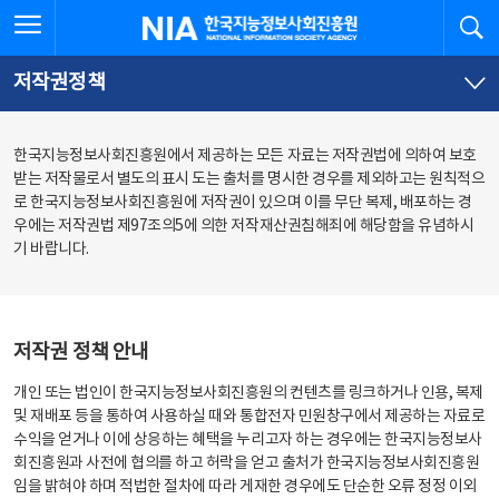
본
전
전체메뉴 열기
검
한국지능정보사회진흥원
문
체
바
메
로
뉴
가
바
저작권정책
기
로
가
기
한국지능정보사회진흥원에서 제공하는 모든 자료는 저작권법에 의하여 보호
받는 저작물로서 별도의 표시 도는 출처를 명시한 경우를 제외하고는 원칙적으
로 한국지능정보사회진흥원에 저작권이 있으며 이를 무단 복제, 배포하는 경
우에는 저작권법 제97조의5에 의한 저작재산권침해죄에 해당함을 유념하시
기 바랍니다.
저작권 정책 안내
개인 또는 법인이 한국지능정보사회진흥원의 컨텐츠를 링크하거나 인용, 복제
및 재배포 등을 통하여 사용하실 때와 통합전자 민원창구에서 제공하는 자료로
수익을 얻거나 이에 상응하는 혜택을 누리고자 하는 경우에는 한국지능정보사
회진흥원과 사전에 협의를 하고 허락을 얻고 출처가 한국지능정보사회진흥원
임을 밝혀야 하며 적법한 절차에 따라 게재한 경우에도 단순한 오류 정정 이외