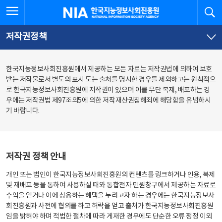
본
전
전체메뉴 열기
검
한국지능정보사회진흥원
문
체
바
메
로
뉴
가
바
저작권정책
기
로
가
기
한국지능정보사회진흥원에서 제공하는 모든 자료는 저작권법에 의하여 보호
받는 저작물로서 별도의 표시 도는 출처를 명시한 경우를 제외하고는 원칙적으
로 한국지능정보사회진흥원에 저작권이 있으며 이를 무단 복제, 배포하는 경
우에는 저작권법 제97조의5에 의한 저작재산권침해죄에 해당함을 유념하시
기 바랍니다.
저작권 정책 안내
개인 또는 법인이 한국지능정보사회진흥원의 컨텐츠를 링크하거나 인용, 복제
및 재배포 등을 통하여 사용하실 때와 통합전자 민원창구에서 제공하는 자료로
수익을 얻거나 이에 상응하는 혜택을 누리고자 하는 경우에는 한국지능정보사
회진흥원과 사전에 협의를 하고 허락을 얻고 출처가 한국지능정보사회진흥원
임을 밝혀야 하며 적법한 절차에 따라 게재한 경우에도 단순한 오류 정정 이외