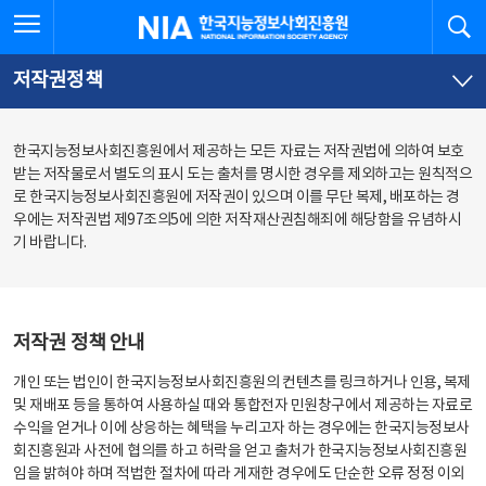
본
전
전체메뉴 열기
검
한국지능정보사회진흥원
문
체
바
메
로
뉴
가
바
저작권정책
기
로
가
기
한국지능정보사회진흥원에서 제공하는 모든 자료는 저작권법에 의하여 보호
받는 저작물로서 별도의 표시 도는 출처를 명시한 경우를 제외하고는 원칙적으
로 한국지능정보사회진흥원에 저작권이 있으며 이를 무단 복제, 배포하는 경
우에는 저작권법 제97조의5에 의한 저작재산권침해죄에 해당함을 유념하시
기 바랍니다.
저작권 정책 안내
개인 또는 법인이 한국지능정보사회진흥원의 컨텐츠를 링크하거나 인용, 복제
및 재배포 등을 통하여 사용하실 때와 통합전자 민원창구에서 제공하는 자료로
수익을 얻거나 이에 상응하는 혜택을 누리고자 하는 경우에는 한국지능정보사
회진흥원과 사전에 협의를 하고 허락을 얻고 출처가 한국지능정보사회진흥원
임을 밝혀야 하며 적법한 절차에 따라 게재한 경우에도 단순한 오류 정정 이외