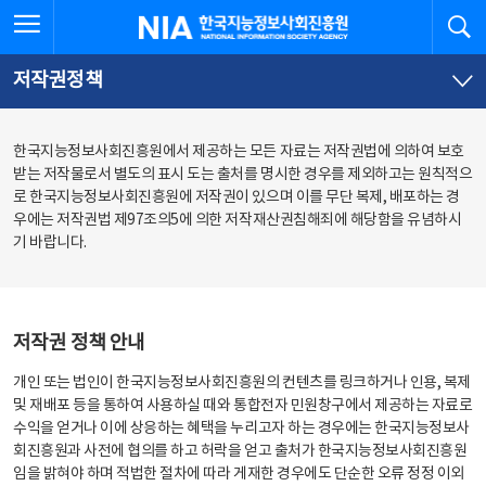
본
전
전체메뉴 열기
검
한국지능정보사회진흥원
문
체
바
메
로
뉴
가
바
저작권정책
기
로
가
기
한국지능정보사회진흥원에서 제공하는 모든 자료는 저작권법에 의하여 보호
받는 저작물로서 별도의 표시 도는 출처를 명시한 경우를 제외하고는 원칙적으
로 한국지능정보사회진흥원에 저작권이 있으며 이를 무단 복제, 배포하는 경
우에는 저작권법 제97조의5에 의한 저작재산권침해죄에 해당함을 유념하시
기 바랍니다.
저작권 정책 안내
개인 또는 법인이 한국지능정보사회진흥원의 컨텐츠를 링크하거나 인용, 복제
및 재배포 등을 통하여 사용하실 때와 통합전자 민원창구에서 제공하는 자료로
수익을 얻거나 이에 상응하는 혜택을 누리고자 하는 경우에는 한국지능정보사
회진흥원과 사전에 협의를 하고 허락을 얻고 출처가 한국지능정보사회진흥원
임을 밝혀야 하며 적법한 절차에 따라 게재한 경우에도 단순한 오류 정정 이외