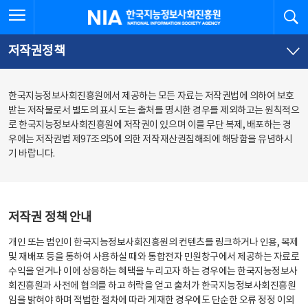
본
전
전체메뉴 열기
검
한국지능정보사회진흥원
문
체
바
메
로
뉴
가
바
저작권정책
기
로
가
기
한국지능정보사회진흥원에서 제공하는 모든 자료는 저작권법에 의하여 보호
받는 저작물로서 별도의 표시 도는 출처를 명시한 경우를 제외하고는 원칙적으
로 한국지능정보사회진흥원에 저작권이 있으며 이를 무단 복제, 배포하는 경
우에는 저작권법 제97조의5에 의한 저작재산권침해죄에 해당함을 유념하시
기 바랍니다.
저작권 정책 안내
개인 또는 법인이 한국지능정보사회진흥원의 컨텐츠를 링크하거나 인용, 복제
및 재배포 등을 통하여 사용하실 때와 통합전자 민원창구에서 제공하는 자료로
수익을 얻거나 이에 상응하는 혜택을 누리고자 하는 경우에는 한국지능정보사
회진흥원과 사전에 협의를 하고 허락을 얻고 출처가 한국지능정보사회진흥원
임을 밝혀야 하며 적법한 절차에 따라 게재한 경우에도 단순한 오류 정정 이외