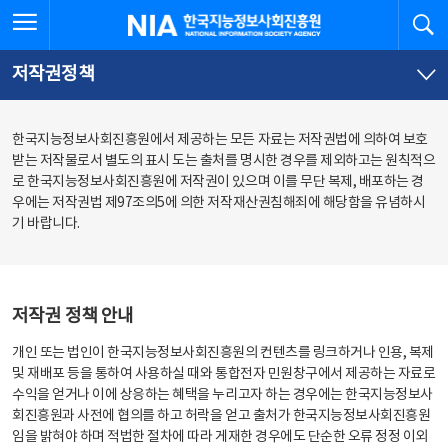
본
전
전체메뉴 열기
검
한국지능정보사회진흥원
문
체
바
메
로
뉴
가
바
저작권정책
기
로
가
기
한국지능정보사회진흥원에서 제공하는 모든 자료는 저작권법에 의하여 보호
받는 저작물로서 별도의 표시 도는 출처를 명시한 경우를 제외하고는 원칙적으
로 한국지능정보사회진흥원에 저작권이 있으며 이를 무단 복제, 배포하는 경
우에는 저작권법 제97조의5에 의한 저작재산권침해죄에 해당함을 유념하시
기 바랍니다.
저작권 정책 안내
개인 또는 법인이 한국지능정보사회진흥원의 컨텐츠를 링크하거나 인용, 복제
및 재배포 등을 통하여 사용하실 때와 통합전자 민원창구에서 제공하는 자료로
수익을 얻거나 이에 상응하는 혜택을 누리고자 하는 경우에는 한국지능정보사
회진흥원과 사전에 협의를 하고 허락을 얻고 출처가 한국지능정보사회진흥원
임을 밝혀야 하며 적법한 절차에 따라 게재한 경우에도 단순한 오류 정정 이외