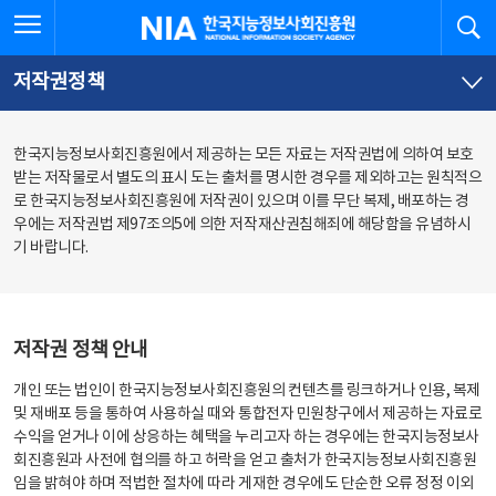
본
전
전체메뉴 열기
검
한국지능정보사회진흥원
문
체
바
메
로
뉴
가
바
저작권정책
기
로
가
기
한국지능정보사회진흥원에서 제공하는 모든 자료는 저작권법에 의하여 보호
받는 저작물로서 별도의 표시 도는 출처를 명시한 경우를 제외하고는 원칙적으
로 한국지능정보사회진흥원에 저작권이 있으며 이를 무단 복제, 배포하는 경
우에는 저작권법 제97조의5에 의한 저작재산권침해죄에 해당함을 유념하시
기 바랍니다.
저작권 정책 안내
개인 또는 법인이 한국지능정보사회진흥원의 컨텐츠를 링크하거나 인용, 복제
및 재배포 등을 통하여 사용하실 때와 통합전자 민원창구에서 제공하는 자료로
수익을 얻거나 이에 상응하는 혜택을 누리고자 하는 경우에는 한국지능정보사
회진흥원과 사전에 협의를 하고 허락을 얻고 출처가 한국지능정보사회진흥원
임을 밝혀야 하며 적법한 절차에 따라 게재한 경우에도 단순한 오류 정정 이외