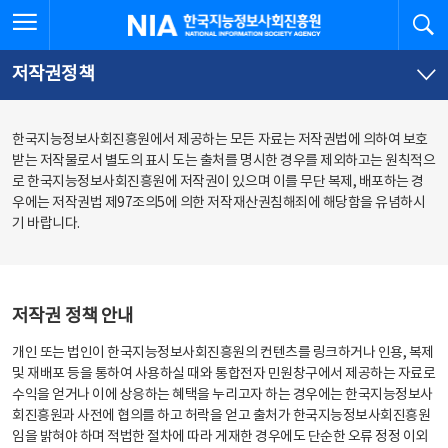
본
전
전체메뉴 열기
검
한국지능정보사회진흥원
문
체
바
메
로
뉴
가
바
저작권정책
기
로
가
기
한국지능정보사회진흥원에서 제공하는 모든 자료는 저작권법에 의하여 보호
받는 저작물로서 별도의 표시 도는 출처를 명시한 경우를 제외하고는 원칙적으
로 한국지능정보사회진흥원에 저작권이 있으며 이를 무단 복제, 배포하는 경
우에는 저작권법 제97조의5에 의한 저작재산권침해죄에 해당함을 유념하시
기 바랍니다.
저작권 정책 안내
개인 또는 법인이 한국지능정보사회진흥원의 컨텐츠를 링크하거나 인용, 복제
및 재배포 등을 통하여 사용하실 때와 통합전자 민원창구에서 제공하는 자료로
수익을 얻거나 이에 상응하는 혜택을 누리고자 하는 경우에는 한국지능정보사
회진흥원과 사전에 협의를 하고 허락을 얻고 출처가 한국지능정보사회진흥원
임을 밝혀야 하며 적법한 절차에 따라 게재한 경우에도 단순한 오류 정정 이외