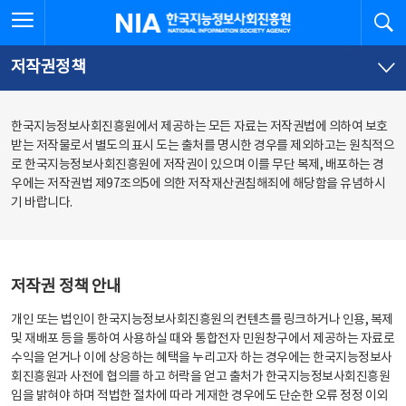
본
전
전체메뉴 열기
검
한국지능정보사회진흥원
문
체
바
메
로
뉴
가
바
저작권정책
기
로
가
기
한국지능정보사회진흥원에서 제공하는 모든 자료는 저작권법에 의하여 보호
받는 저작물로서 별도의 표시 도는 출처를 명시한 경우를 제외하고는 원칙적으
로 한국지능정보사회진흥원에 저작권이 있으며 이를 무단 복제, 배포하는 경
우에는 저작권법 제97조의5에 의한 저작재산권침해죄에 해당함을 유념하시
기 바랍니다.
저작권 정책 안내
개인 또는 법인이 한국지능정보사회진흥원의 컨텐츠를 링크하거나 인용, 복제
및 재배포 등을 통하여 사용하실 때와 통합전자 민원창구에서 제공하는 자료로
수익을 얻거나 이에 상응하는 혜택을 누리고자 하는 경우에는 한국지능정보사
회진흥원과 사전에 협의를 하고 허락을 얻고 출처가 한국지능정보사회진흥원
임을 밝혀야 하며 적법한 절차에 따라 게재한 경우에도 단순한 오류 정정 이외