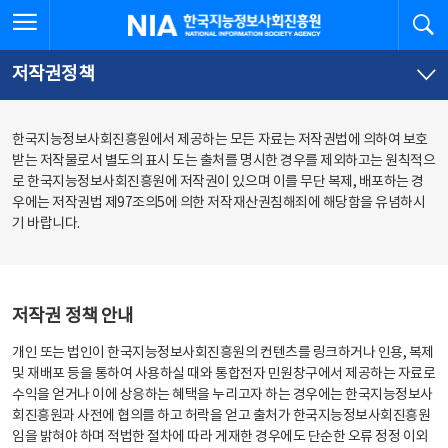
본
전
전체메뉴 열기
검
한국지능정보사회진흥원
문
체
바
메
로
뉴
가
바
저작권정책
기
로
가
기
한국지능정보사회진흥원에서 제공하는 모든 자료는 저작권법에 의하여 보호
받는 저작물로서 별도의 표시 도는 출처를 명시한 경우를 제외하고는 원칙적으
로 한국지능정보사회진흥원에 저작권이 있으며 이를 무단 복제, 배포하는 경
우에는 저작권법 제97조의5에 의한 저작재산권침해죄에 해당함을 유념하시
기 바랍니다.
저작권 정책 안내
개인 또는 법인이 한국지능정보사회진흥원의 컨텐츠를 링크하거나 인용, 복제
및 재배포 등을 통하여 사용하실 때와 통합전자 민원창구에서 제공하는 자료로
수익을 얻거나 이에 상응하는 혜택을 누리고자 하는 경우에는 한국지능정보사
회진흥원과 사전에 협의를 하고 허락을 얻고 출처가 한국지능정보사회진흥원
임을 밝혀야 하며 적법한 절차에 따라 게재한 경우에도 단순한 오류 정정 이외