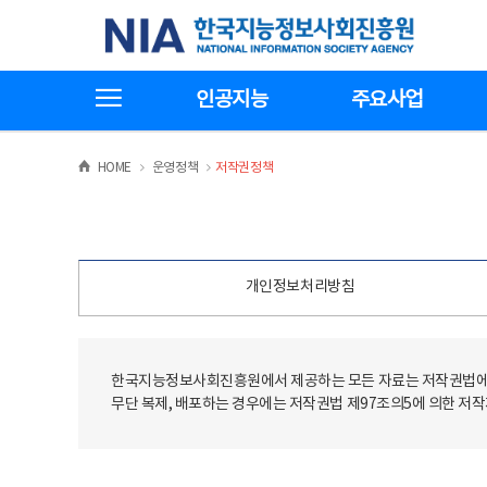
본
전
한국지능정보사회진흥원
문
체
바
메
로
뉴
가
바
전체메뉴보기
기
로
인공지능
주요사업
가
기
>
>
HOME
운영정책
저작권정책
개인정보처리방침
한국지능정보사회진흥원에서 제공하는 모든 자료는 저작권법에 
무단 복제, 배포하는 경우에는 저작권법 제97조의5에 의한 