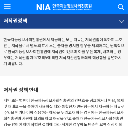
본
전
전체메뉴 열기
검
한국지능정보사회진흥원
문
체
바
메
로
뉴
가
바
저작권정책
기
로
가
기
한국지능정보사회진흥원에서 제공하는 모든 자료는 저작권법에 의하여 보호
받는 저작물로서 별도의 표시 도는 출처를 명시한 경우를 제외하고는 원칙적으
로 한국지능정보사회진흥원에 저작권이 있으며 이를 무단 복제, 배포하는 경
우에는 저작권법 제97조의5에 의한 저작재산권침해죄에 해당함을 유념하시
기 바랍니다.
저작권 정책 안내
개인 또는 법인이 한국지능정보사회진흥원의 컨텐츠를 링크하거나 인용, 복제
및 재배포 등을 통하여 사용하실 때와 통합전자 민원창구에서 제공하는 자료로
수익을 얻거나 이에 상응하는 혜택을 누리고자 하는 경우에는 한국지능정보사
회진흥원과 사전에 협의를 하고 허락을 얻고 출처가 한국지능정보사회진흥원
임을 밝혀야 하며 적법한 절차에 따라 게재한 경우에도 단순한 오류 정정 이외