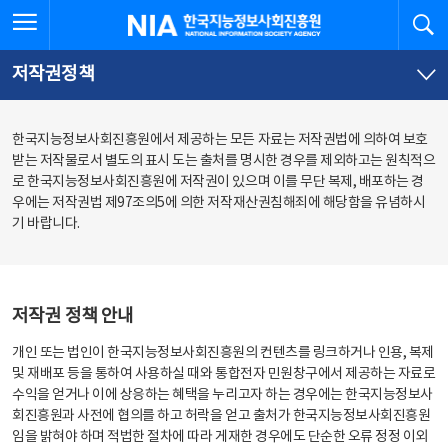
본
전
전체메뉴 열기
검
한국지능정보사회진흥원
문
체
바
메
로
뉴
가
바
저작권정책
기
로
가
기
한국지능정보사회진흥원에서 제공하는 모든 자료는 저작권법에 의하여 보호
받는 저작물로서 별도의 표시 도는 출처를 명시한 경우를 제외하고는 원칙적으
로 한국지능정보사회진흥원에 저작권이 있으며 이를 무단 복제, 배포하는 경
우에는 저작권법 제97조의5에 의한 저작재산권침해죄에 해당함을 유념하시
기 바랍니다.
저작권 정책 안내
개인 또는 법인이 한국지능정보사회진흥원의 컨텐츠를 링크하거나 인용, 복제
및 재배포 등을 통하여 사용하실 때와 통합전자 민원창구에서 제공하는 자료로
수익을 얻거나 이에 상응하는 혜택을 누리고자 하는 경우에는 한국지능정보사
회진흥원과 사전에 협의를 하고 허락을 얻고 출처가 한국지능정보사회진흥원
임을 밝혀야 하며 적법한 절차에 따라 게재한 경우에도 단순한 오류 정정 이외