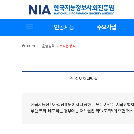
본
전
한국지능정보사회진흥원
문
체
바
메
로
뉴
가
바
전체메뉴보기
기
로
인공지능
주요사업
가
기
>
>
HOME
운영정책
저작권정책
개인정보처리방침
한국지능정보사회진흥원에서 제공하는 모든 자료는 저작권법에 
무단 복제, 배포하는 경우에는 저작권법 제97조의5에 의한 