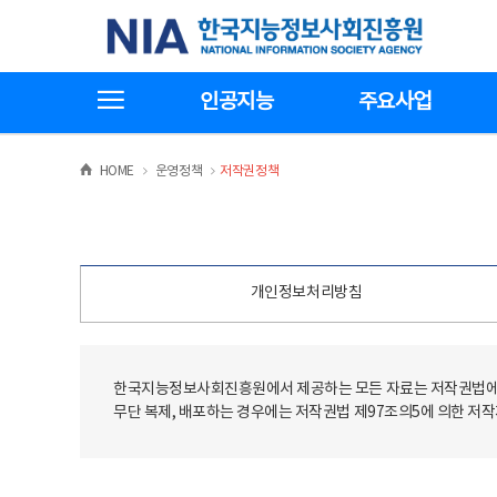
본
전
한국지능정보사회진흥원
문
체
바
메
로
뉴
가
바
전체메뉴보기
기
로
인공지능
주요사업
가
기
>
>
HOME
운영정책
저작권정책
개인정보처리방침
한국지능정보사회진흥원에서 제공하는 모든 자료는 저작권법에 
무단 복제, 배포하는 경우에는 저작권법 제97조의5에 의한 