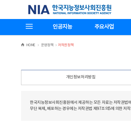
본
전
한국지능정보사회진흥원
문
체
바
메
로
뉴
가
바
전체메뉴보기
기
로
인공지능
주요사업
가
기
>
>
HOME
운영정책
저작권정책
개인정보처리방침
한국지능정보사회진흥원에서 제공하는 모든 자료는 저작권법에 
무단 복제, 배포하는 경우에는 저작권법 제97조의5에 의한 