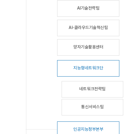
AI기술전략팀
AI-클라우드기술혁신팀
양자기술활용센터
지능형네트워크단
네트워크전략팀
통신서비스팀
인공지능정부본부