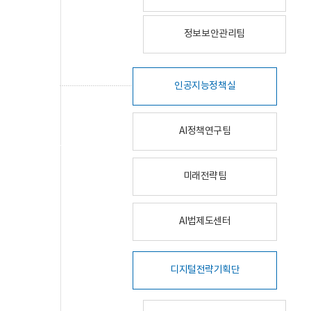
정보보안관리팀
인공지능정책실
AI정책연구팀
미래전략팀
AI법제도센터
디지털전략기획단