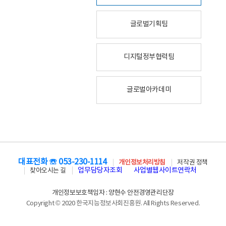
글로벌기획팀
디지털정부협력팀
글로벌아카데미
대표전화 ☏ 053-230-1114
개인정보처리방침
저작권 정책
업무담당자조회
사업별웹사이트연락처
찾아오시는 길
개인정보보호책임자 : 양현수 안전경영관리단장
Copyright © 2020 한국지능정보사회진흥원. All Rights Reserved.