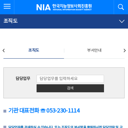
본
전
전체메뉴 열기
검
한국지능정보사회진흥원
문
체
바
메
로
뉴
가
바
조직도
기
로
가
기
조직도
조직도
부서안내
조직도
담당업무
검색
기관 대표전화 ☏ 053-230-1114
담당업무를 검색하실 수 있습니다. 또는 조직도의 부서명을 클릭하시면 담당업무 및 구