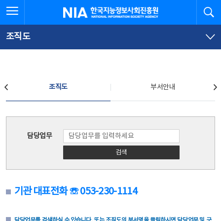
본
전
전체메뉴 열기
검
한국지능정보사회진흥원
문
체
바
메
로
뉴
가
바
조직도
기
로
가
기
조직도
조직도
부서안내
조직도
담당업무
검색
기관 대표전화 ☏ 053-230-1114
담당업무를 검색하실 수 있습니다. 또는 조직도의 부서명을 클릭하시면 담당업무 및 구