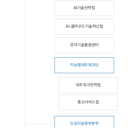
AI기술전략팀
AI-클라우드기술혁신팀
양자기술활용센터
지능형네트워크단
네트워크전략팀
통신서비스팀
인공지능정부본부