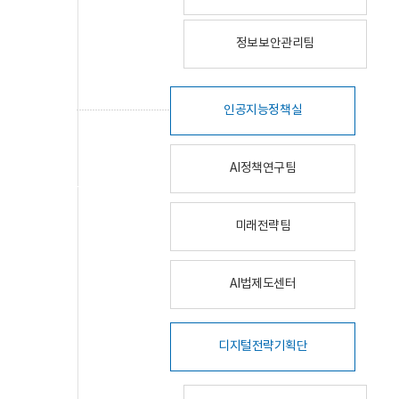
정보보안관리팀
인공지능정책실
AI정책연구팀
미래전략팀
AI법제도센터
디지털전략기획단