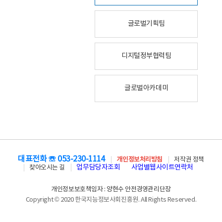
글로벌기획팀
디지털정부협력팀
글로벌아카데미
대표전화 ☏ 053-230-1114
개인정보처리방침
저작권 정책
업무담당자조회
사업별웹사이트연락처
찾아오시는 길
개인정보보호책임자 : 양현수 안전경영관리단장
Copyright © 2020 한국지능정보사회진흥원. All Rights Reserved.