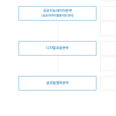
공공지능데이터본부
(공공데이터활용지원센터)
디지털포용본부
글로벌협력본부