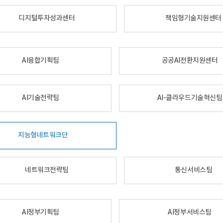
디지털투자성과센터
책임형기술지원센터
AI융합기획팀
공공AI전환지원센터
AI기술전략팀
AI-클라우드기술혁신팀
지능형네트워크단
네트워크전략팀
통신서비스팀
AI정부기획팀
AI정부서비스팀