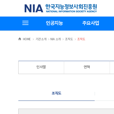
본
전
한국지능정보사회진흥원
문
체
바
메
로
뉴
가
바
전체메뉴보기
기
로
인공지능
주요사업
가
기
>
>
>
>
HOME
기관소개
NIA 소개
조직도
조직도
인사말
연혁
조직도
조직도
조직도