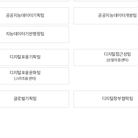
공공지능데이터기획팀
공공지능데이터개방팀
지능데이터기반행정팀
디지털접근성팀
디지털포용기획팀
(손말이음센터)
디지털포용문화팀
(스마트쉼센터)
글로벌기획팀
디지털정부협력팀