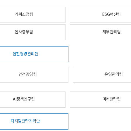
기획조정팀
ESG혁신팀
인사총무팀
재무관리팀
안전경영관리단
안전경영팀
운영관리팀
AI정책연구팀
미래전략팀
디지털전략기획단