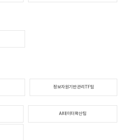
정보자원기반관리TF팀
AI데이터확산팀