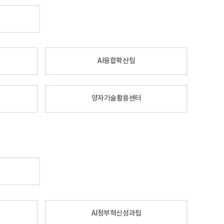
AI융합확산팀
양자기술활용센터
AI정부혁신성과팀