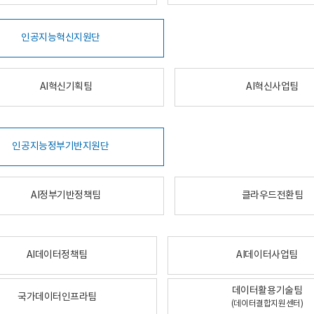
인공지능혁신지원단
AI혁신기획팀
AI혁신사업팀
인공지능정부기반지원단
AI정부기반정책팀
클라우드전환팀
AI데이터정책팀
AI데이터사업팀
데이터활용기술팀
국가데이터인프라팀
(데이터결합지원센터)