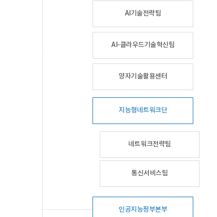
AI기술전략팀
AI-클라우드기술혁신팀
양자기술활용센터
지능형네트워크단
네트워크전략팀
통신서비스팀
인공지능정부본부