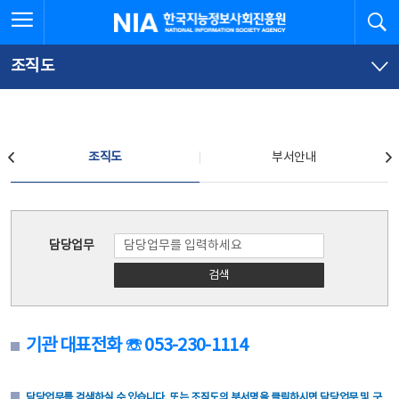
본
전
전체메뉴 열기
검
한국지능정보사회진흥원
문
체
바
메
로
뉴
가
바
조직도
기
로
가
기
조직도
조직도
부서안내
조직도
담당업무
검색
기관 대표전화 ☏ 053-230-1114
담당업무를 검색하실 수 있습니다. 또는 조직도의 부서명을 클릭하시면 담당업무 및 구