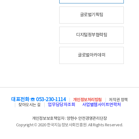
글로벌기획팀
디지털정부협력팀
글로벌아카데미
대표전화 ☏ 053-230-1114
개인정보처리방침
저작권 정책
업무담당자조회
사업별웹사이트연락처
찾아오시는 길
개인정보보호책임자 : 양현수 안전경영관리단장
Copyright © 2020 한국지능정보사회진흥원. All Rights Reserved.