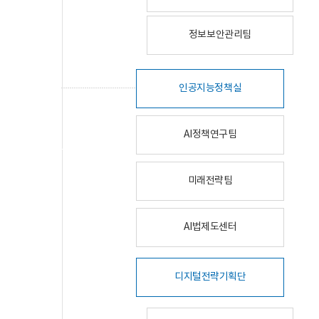
정보보안관리팀
인공지능정책실
AI정책연구팀
미래전략팀
AI법제도센터
디지털전략기획단