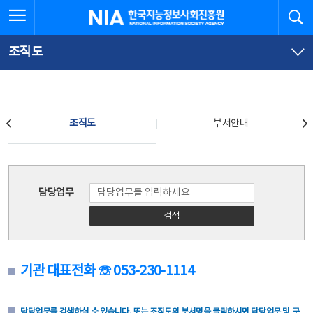
본
전
전체메뉴 열기
검
한국지능정보사회진흥원
문
체
바
메
로
뉴
가
바
조직도
기
로
가
기
조직도
조직도
부서안내
조직도
담당업무
검색
기관 대표전화 ☏ 053-230-1114
담당업무를 검색하실 수 있습니다. 또는 조직도의 부서명을 클릭하시면 담당업무 및 구