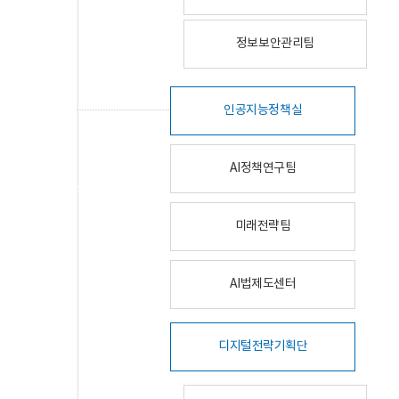
정보보안관리팀
인공지능정책실
AI정책연구팀
미래전략팀
AI법제도센터
디지털전략기획단