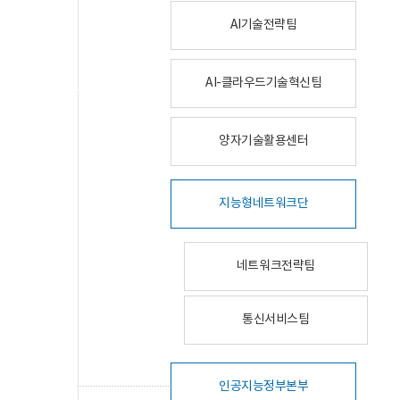
AI기술전략팀
AI-클라우드기술혁신팀
양자기술활용센터
지능형네트워크단
네트워크전략팀
통신서비스팀
인공지능정부본부