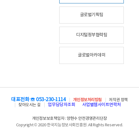
글로벌기획팀
디지털정부협력팀
글로벌아카데미
대표전화 ☏ 053-230-1114
개인정보처리방침
저작권 정책
업무담당자조회
사업별웹사이트연락처
찾아오시는 길
개인정보보호책임자 : 양현수 안전경영관리단장
Copyright © 2020 한국지능정보사회진흥원. All Rights Reserved.