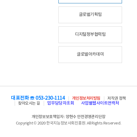
글로벌기획팀
디지털정부협력팀
글로벌아카데미
대표전화 ☏ 053-230-1114
개인정보처리방침
저작권 정책
업무담당자조회
사업별웹사이트연락처
찾아오시는 길
개인정보보호책임자 : 양현수 안전경영관리단장
Copyright © 2020 한국지능정보사회진흥원. All Rights Reserved.