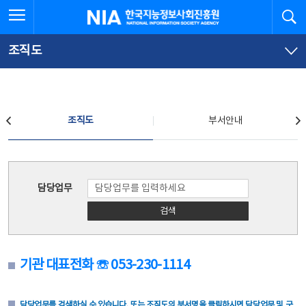
본
전
전체메뉴 열기
검
한국지능정보사회진흥원
문
체
바
메
로
뉴
가
바
조직도
기
로
가
기
조직도
조직도
부서안내
조직도
담당업무
검색
기관 대표전화 ☏ 053-230-1114
담당업무를 검색하실 수 있습니다. 또는 조직도의 부서명을 클릭하시면 담당업무 및 구