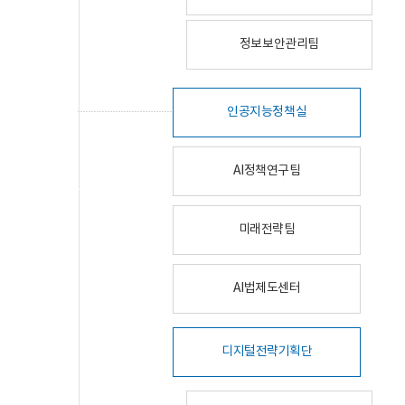
정보보안관리팀
인공지능정책실
AI정책연구팀
미래전략팀
AI법제도센터
디지털전략기획단