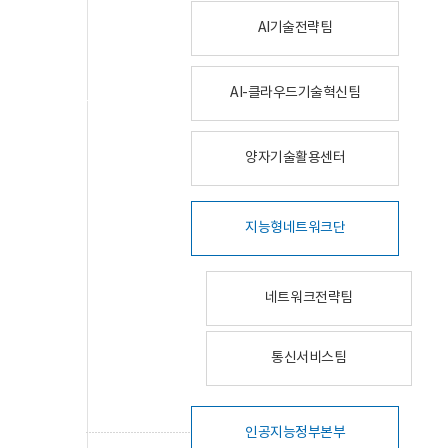
AI기술전략팀
AI-클라우드기술혁신팀
양자기술활용센터
지능형네트워크단
네트워크전략팀
통신서비스팀
인공지능정부본부