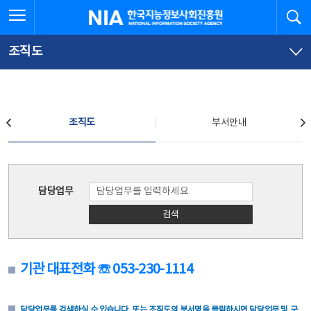
본
전
전체메뉴 열기
검
한국지능정보사회진흥원
문
체
바
메
로
뉴
가
바
조직도
기
로
가
기
조직도
조직도
부서안내
조직도
담당업무
검색
기관 대표전화 ☏ 053-230-1114
담당업무를 검색하실 수 있습니다. 또는 조직도의 부서명을 클릭하시면 담당업무 및 구