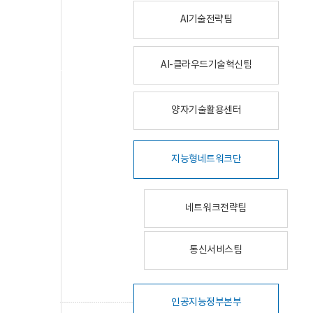
AI기술전략팀
AI-클라우드기술혁신팀
양자기술활용센터
지능형네트워크단
네트워크전략팀
통신서비스팀
인공지능정부본부