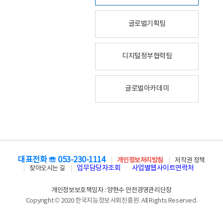
글로벌기획팀
디지털정부협력팀
글로벌아카데미
대표전화 ☏ 053-230-1114
개인정보처리방침
저작권 정책
업무담당자조회
사업별웹사이트연락처
찾아오시는 길
개인정보보호책임자 : 양현수 안전경영관리단장
Copyright © 2020 한국지능정보사회진흥원. All Rights Reserved.