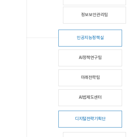
정보보안관리팀
인공지능정책실
AI정책연구팀
미래전략팀
AI법제도센터
디지털전략기획단