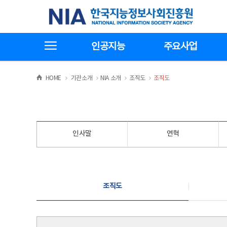
본
전
한국지능정보사회진흥원
문
체
바
메
로
뉴
가
바
전체메뉴보기
기
로
인공지능
주요사업
가
기
>
>
>
>
HOME
기관소개
NIA 소개
조직도
조직도
인사말
연혁
조직도
조직도
조직도