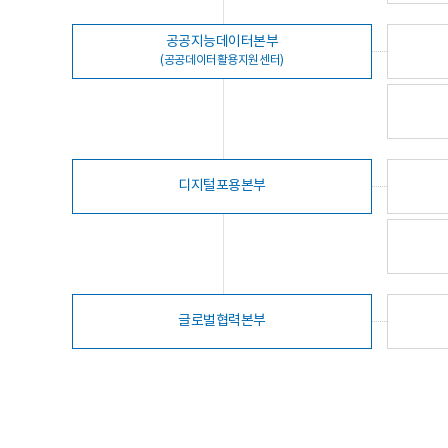
공공지능데이터본부
(공공데이터활용지원센터)
디지털포용본부
글로벌협력본부