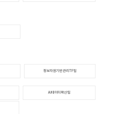
정보자원기반관리TF팀
AI데이터확산팀