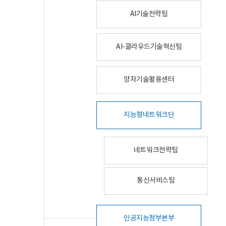
AI기술전략팀
AI-클라우드기술혁신팀
양자기술활용센터
지능형네트워크단
네트워크전략팀
통신서비스팀
인공지능정부본부