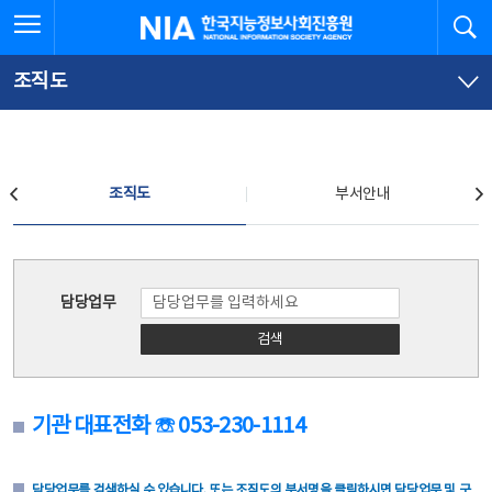
본
전
전체메뉴 열기
검
한국지능정보사회진흥원
문
체
바
메
로
뉴
가
바
조직도
기
로
가
기
조직도
조직도
부서안내
조직도
담당업무
검색
기관 대표전화 ☏ 053-230-1114
담당업무를 검색하실 수 있습니다. 또는 조직도의 부서명을 클릭하시면 담당업무 및 구