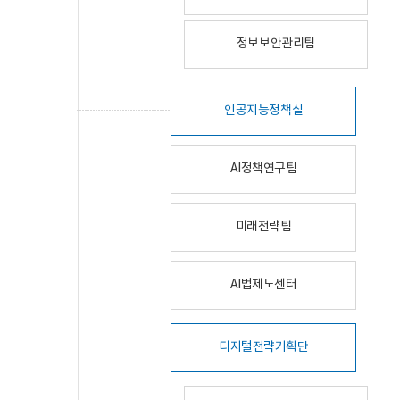
정보보안관리팀
인공지능정책실
AI정책연구팀
미래전략팀
AI법제도센터
디지털전략기획단