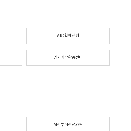
AI융합확산팀
양자기술활용센터
AI정부혁신성과팀