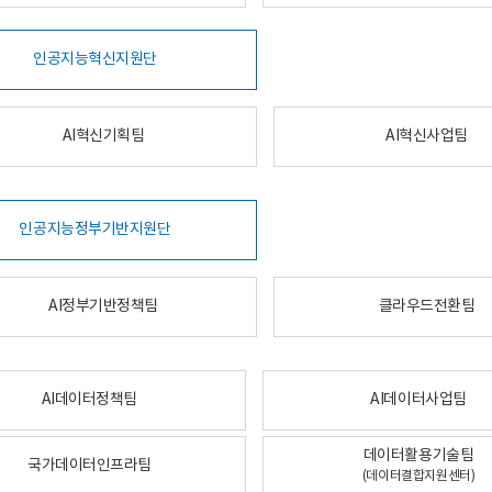
인공지능혁신지원단
AI혁신기획팀
AI혁신사업팀
인공지능정부기반지원단
AI정부기반정책팀
클라우드전환팀
AI데이터정책팀
AI데이터사업팀
데이터활용기술팀
국가데이터인프라팀
(데이터결합지원센터)