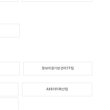
정보자원기반관리TF팀
AI데이터확산팀