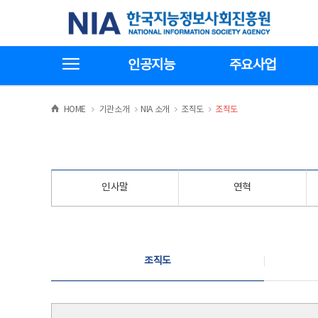
본
전
한국지능정보사회진흥원
문
체
바
메
로
뉴
가
바
전체메뉴보기
기
로
인공지능
주요사업
가
기
>
>
>
>
HOME
기관소개
NIA 소개
조직도
조직도
인사말
연혁
조직도
조직도
조직도