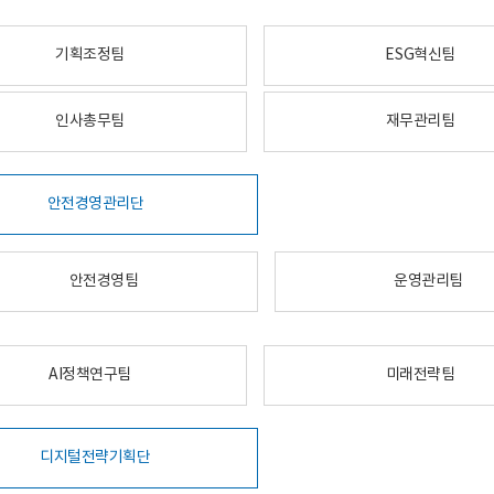
기획조정팀
ESG혁신팀
인사총무팀
재무관리팀
안전경영관리단
안전경영팀
운영관리팀
AI정책연구팀
미래전략팀
디지털전략기획단