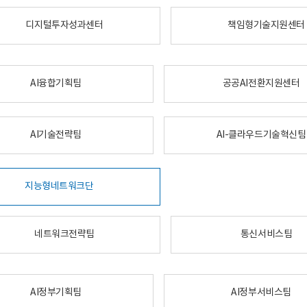
디지털투자성과센터
책임형기술지원센터
AI융합기획팀
공공AI전환지원센터
AI기술전략팀
AI-클라우드기술혁신팀
지능형네트워크단
네트워크전략팀
통신서비스팀
AI정부기획팀
AI정부서비스팀