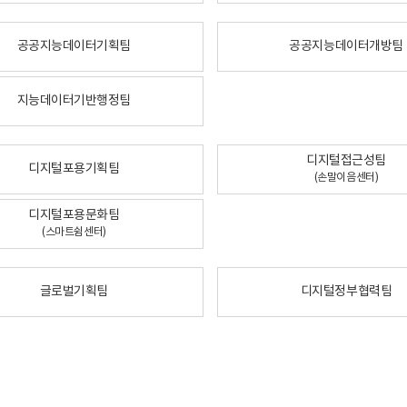
공공지능데이터기획팀
공공지능데이터개방팀
지능데이터기반행정팀
디지털접근성팀
디지털포용기획팀
(손말이음센터)
디지털포용문화팀
(스마트쉼센터)
글로벌기획팀
디지털정부협력팀