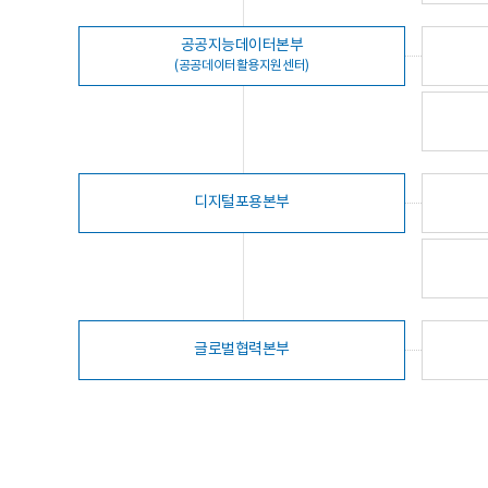
공공지능데이터본부
(공공데이터활용지원센터)
디지털포용본부
글로벌협력본부