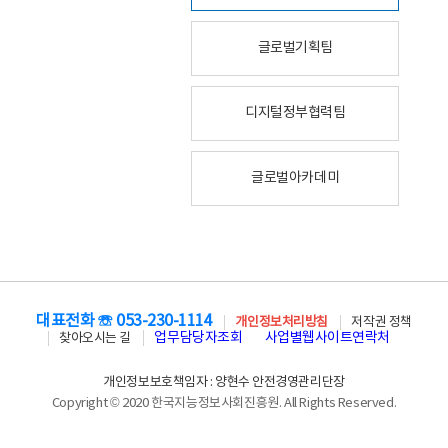
글로벌기획팀
디지털정부협력팀
글로벌아카데미
대표전화 ☏ 053-230-1114
개인정보처리방침
저작권 정책
업무담당자조회
사업별웹사이트연락처
찾아오시는 길
개인정보보호책임자 : 양현수 안전경영관리단장
Copyright © 2020 한국지능정보사회진흥원. All Rights Reserved.