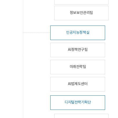
정보보안관리팀
인공지능정책실
AI정책연구팀
미래전략팀
AI법제도센터
디지털전략기획단