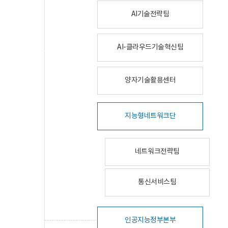
AI기술전략팀
AI-클라우드기술혁신팀
양자기술활용센터
지능형네트워크단
네트워크전략팀
통신서비스팀
인공지능정부본부