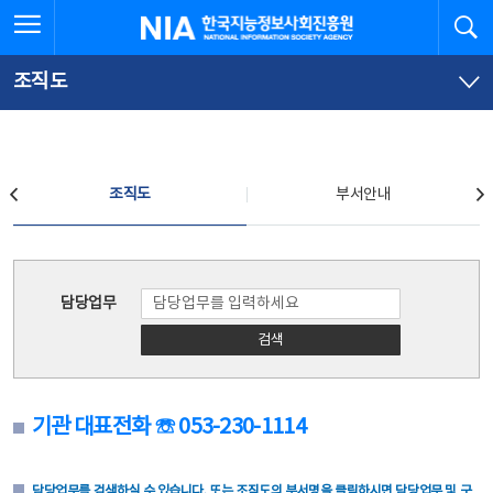
본
전
전체메뉴 열기
검
한국지능정보사회진흥원
문
체
바
메
로
뉴
가
바
조직도
기
로
가
기
조직도
조직도
부서안내
조직도
담당업무
검색
기관 대표전화 ☏ 053-230-1114
담당업무를 검색하실 수 있습니다. 또는 조직도의 부서명을 클릭하시면 담당업무 및 구