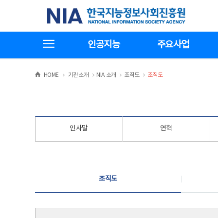
본
전
한국지능정보사회진흥원
문
체
바
메
로
뉴
가
바
전체메뉴보기
기
로
인공지능
주요사업
가
기
>
>
>
>
HOME
기관소개
NIA 소개
조직도
조직도
인사말
연혁
조직도
조직도
조직도