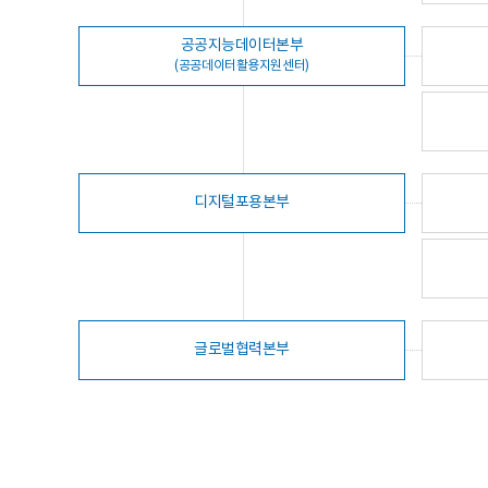
공공지능데이터본부
(공공데이터활용지원센터)
디지털포용본부
글로벌협력본부