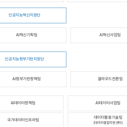
인공지능혁신지원단
AI혁신기획팀
AI혁신사업팀
인공지능정부기반지원단
AI정부기반정책팀
클라우드전환팀
AI데이터정책팀
AI데이터사업팀
데이터활용기술팀
국가데이터인프라팀
(데이터결합지원센터)