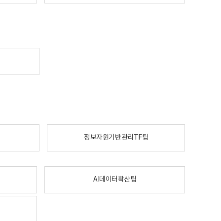
정보자원기반관리TF팀
AI데이터확산팀