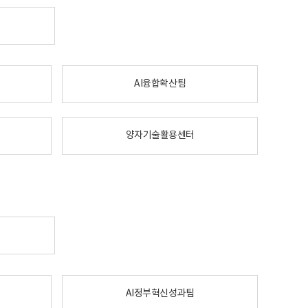
AI융합확산팀
양자기술활용센터
AI정부혁신성과팀