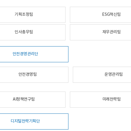
기획조정팀
ESG혁신팀
인사총무팀
재무관리팀
안전경영관리단
안전경영팀
운영관리팀
AI정책연구팀
미래전략팀
디지털전략기획단