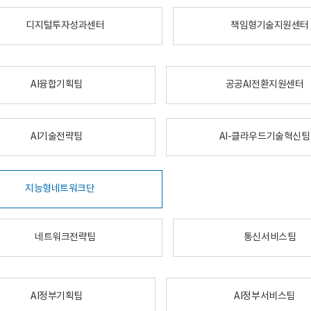
디지털투자성과센터
책임형기술지원센터
AI융합기획팀
공공AI전환지원센터
AI기술전략팀
AI-클라우드기술혁신팀
지능형네트워크단
네트워크전략팀
통신서비스팀
AI정부기획팀
AI정부서비스팀