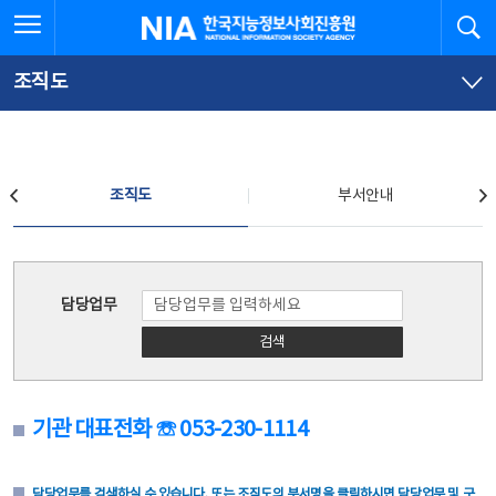
본
전
전체메뉴 열기
검
한국지능정보사회진흥원
문
체
바
메
로
뉴
가
바
조직도
기
로
가
기
조직도
조직도
부서안내
조직도
담당업무
검색
기관 대표전화 ☏ 053-230-1114
담당업무를 검색하실 수 있습니다. 또는 조직도의 부서명을 클릭하시면 담당업무 및 구