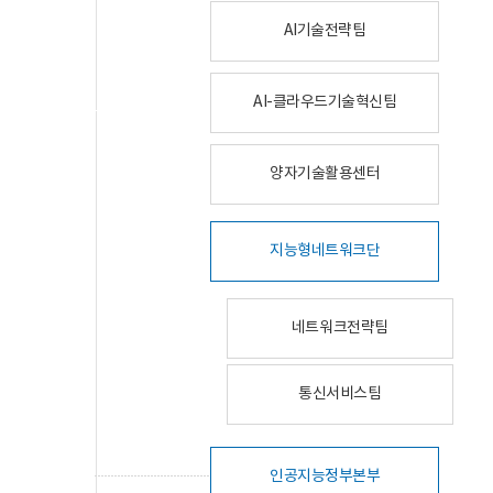
AI기술전략팀
AI-클라우드기술혁신팀
양자기술활용센터
지능형네트워크단
네트워크전략팀
통신서비스팀
인공지능정부본부