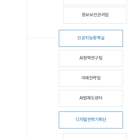
정보보안관리팀
인공지능정책실
AI정책연구팀
미래전략팀
AI법제도센터
디지털전략기획단