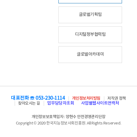
글로벌기획팀
디지털정부협력팀
글로벌아카데미
대표전화 ☏ 053-230-1114
개인정보처리방침
저작권 정책
업무담당자조회
사업별웹사이트연락처
찾아오시는 길
개인정보보호책임자 : 양현수 안전경영관리단장
Copyright © 2020 한국지능정보사회진흥원. All Rights Reserved.