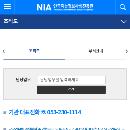
본
전
전체메뉴 열기
검
한국지능정보사회진흥원
문
체
바
메
로
뉴
가
바
조직도
기
로
가
기
조직도
조직도
부서안내
조직도
담당업무
검색
기관 대표전화 ☏ 053-230-1114
담당업무를 검색하실 수 있습니다. 또는 조직도의 부서명을 클릭하시면 담당업무 및 구