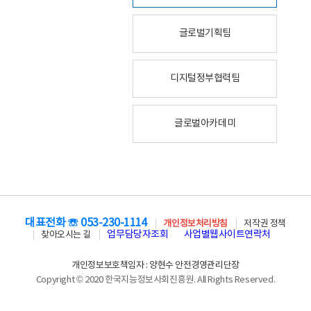
글로벌기획팀
디지털정부협력팀
글로벌아카데미
대표전화 ☏ 053-230-1114
개인정보처리방침
저작권 정책
업무담당자조회
사업별웹사이트연락처
찾아오시는 길
개인정보보호책임자 : 양현수 안전경영관리단장
Copyright © 2020 한국지능정보사회진흥원. All Rights Reserved.