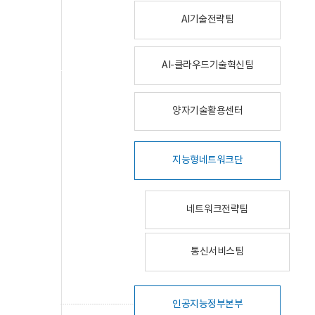
AI기술전략팀
AI-클라우드기술혁신팀
양자기술활용센터
지능형네트워크단
네트워크전략팀
통신서비스팀
인공지능정부본부