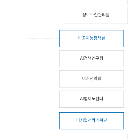
정보보안관리팀
인공지능정책실
AI정책연구팀
미래전략팀
AI법제도센터
디지털전략기획단