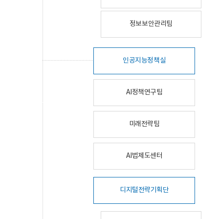
정보보안관리팀
인공지능정책실
AI정책연구팀
미래전략팀
AI법제도센터
디지털전략기획단