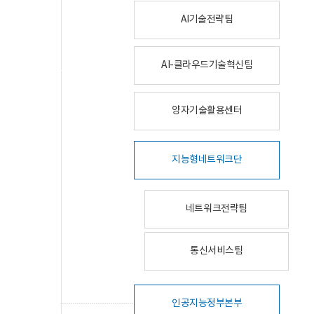
AI기술전략팀
AI-클라우드기술혁신팀
양자기술활용센터
지능형네트워크단
네트워크전략팀
통신서비스팀
인공지능정부본부