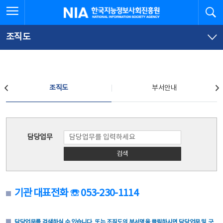
본
전
전체메뉴 열기
검
한국지능정보사회진흥원
문
체
바
메
로
뉴
가
바
조직도
기
로
가
기
조직도
조직도
부서안내
조직도
담당업무
검색
기관 대표전화 ☏ 053-230-1114
담당업무를 검색하실 수 있습니다. 또는 조직도의 부서명을 클릭하시면 담당업무 및 구