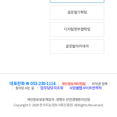
글로벌기획팀
디지털정부협력팀
글로벌아카데미
대표전화 ☏ 053-230-1114
개인정보처리방침
저작권 정책
업무담당자조회
사업별웹사이트연락처
찾아오시는 길
개인정보보호책임자 : 양현수 안전경영관리단장
Copyright © 2020 한국지능정보사회진흥원. All Rights Reserved.