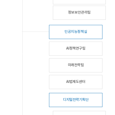
정보보안관리팀
인공지능정책실
AI정책연구팀
미래전략팀
AI법제도센터
디지털전략기획단