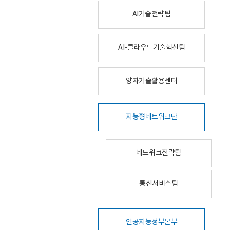
AI기술전략팀
AI-클라우드기술혁신팀
양자기술활용센터
지능형네트워크단
네트워크전략팀
통신서비스팀
인공지능정부본부