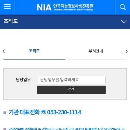
본
전
전체메뉴 열기
검
한국지능정보사회진흥원
문
체
바
메
로
뉴
가
바
조직도
기
로
가
기
조직도
조직도
부서안내
조직도
담당업무
검색
기관 대표전화 ☏ 053-230-1114
담당업무를 검색하실 수 있습니다. 또는 조직도의 부서명을 클릭하시면 담당업무 및 구