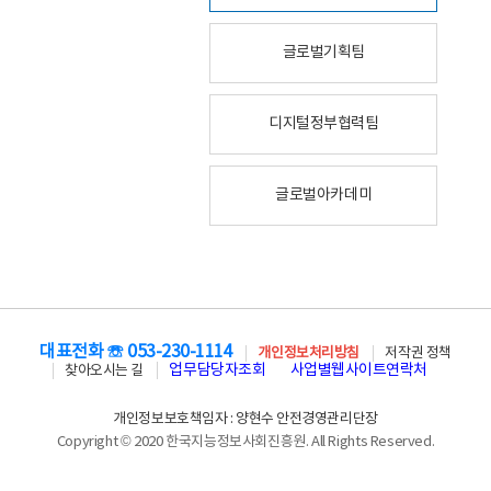
글로벌기획팀
디지털정부협력팀
글로벌아카데미
대표전화 ☏ 053-230-1114
개인정보처리방침
저작권 정책
업무담당자조회
사업별웹사이트연락처
찾아오시는 길
개인정보보호책임자 : 양현수 안전경영관리단장
Copyright © 2020 한국지능정보사회진흥원. All Rights Reserved.