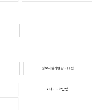
정보자원기반관리TF팀
AI데이터확산팀