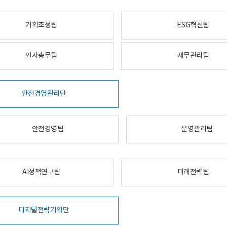
기획조정팀
ESG혁신팀
인사총무팀
재무관리팀
안전경영관리단
안전경영팀
운영관리팀
AI정책연구팀
미래전략팀
디지털전략기획단