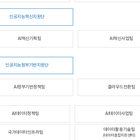
인공지능혁신지원단
AI혁신기획팀
AI혁신사업팀
인공지능정부기반지원단
AI정부기반정책팀
클라우드전환팀
AI데이터정책팀
AI데이터사업팀
데이터활용기술팀
국가데이터인프라팀
(데이터결합지원센터)