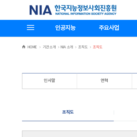
본
전
한국지능정보사회진흥원
문
체
바
메
로
뉴
가
바
전체메뉴보기
기
로
인공지능
주요사업
가
기
>
>
>
>
HOME
기관소개
NIA 소개
조직도
조직도
인사말
연혁
조직도
조직도
조직도