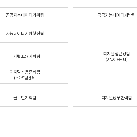
공공지능데이터기획팀
공공지능데이터개방팀
지능데이터기반행정팀
디지털접근성팀
디지털포용기획팀
(손말이음센터)
디지털포용문화팀
(스마트쉼센터)
글로벌기획팀
디지털정부협력팀