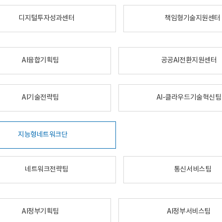
디지털투자성과센터
책임형기술지원센터
AI융합기획팀
공공AI전환지원센터
AI기술전략팀
AI-클라우드기술혁신팀
지능형네트워크단
네트워크전략팀
통신서비스팀
AI정부기획팀
AI정부서비스팀