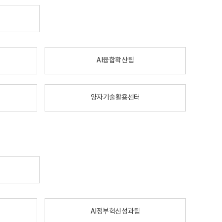
AI융합확산팀
양자기술활용센터
AI정부혁신성과팀