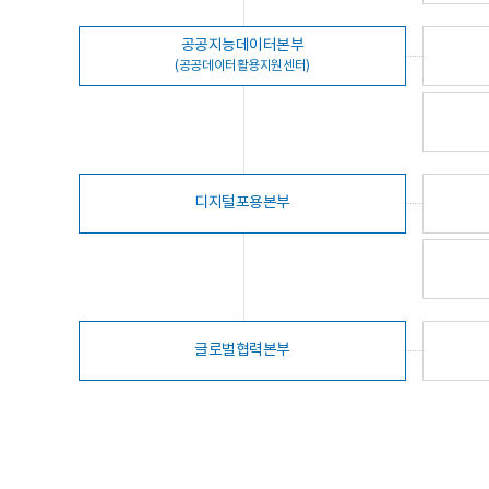
공공지능데이터본부
(공공데이터활용지원센터)
디지털포용본부
글로벌협력본부