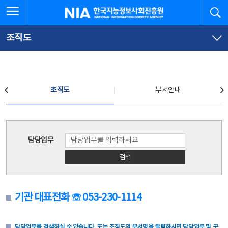
본
전
전체메뉴 열기
검
한국지능정보사회진흥원
문
체
바
메
로
뉴
가
바
조직도
기
로
가
기
조직도
조직도
부서안내
조직도
담당업무
검색
기관 대표전화 ☏ 053-230-1114
담당업무를 검색하실 수 있습니다. 또는 조직도의 부서명을 클릭하시면 담당업무 및 구