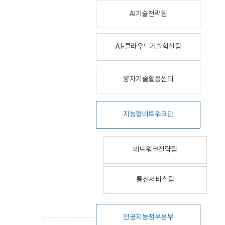
AI기술전략팀
AI-클라우드기술혁신팀
양자기술활용센터
지능형네트워크단
네트워크전략팀
통신서비스팀
인공지능정부본부