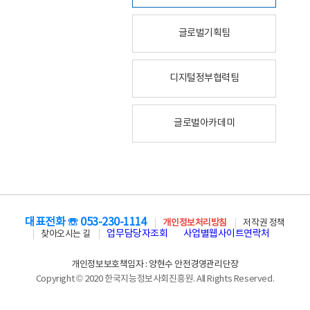
글로벌기획팀
디지털정부협력팀
글로벌아카데미
대표전화 ☏ 053-230-1114
개인정보처리방침
저작권 정책
업무담당자조회
사업별웹사이트연락처
찾아오시는 길
개인정보보호책임자 : 양현수 안전경영관리단장
Copyright © 2020 한국지능정보사회진흥원. All Rights Reserved.