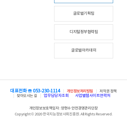
글로벌기획팀
디지털정부협력팀
글로벌아카데미
대표전화 ☏ 053-230-1114
개인정보처리방침
저작권 정책
업무담당자조회
사업별웹사이트연락처
찾아오시는 길
개인정보보호책임자 : 양현수 안전경영관리단장
Copyright © 2020 한국지능정보사회진흥원. All Rights Reserved.