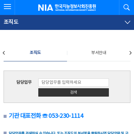
본
전
전체메뉴 열기
검
한국지능정보사회진흥원
문
체
바
메
로
뉴
가
바
조직도
기
로
가
기
조직도
조직도
부서안내
조직도
담당업무
검색
기관 대표전화 ☏ 053-230-1114
담당업무를 검색하실 수 있습니다. 또는 조직도의 부서명을 클릭하시면 담당업무 및 구