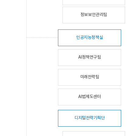
정보보안관리팀
인공지능정책실
AI정책연구팀
미래전략팀
AI법제도센터
디지털전략기획단