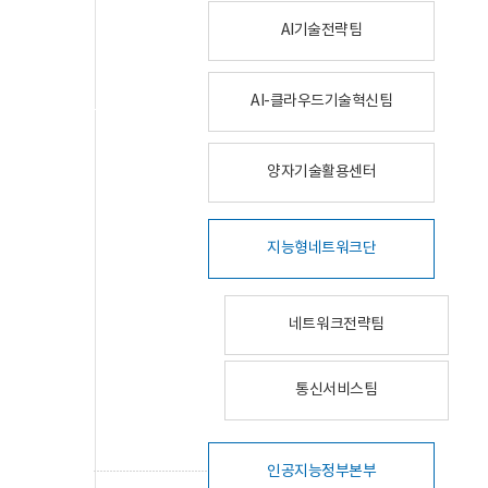
AI기술전략팀
AI-클라우드기술혁신팀
양자기술활용센터
지능형네트워크단
네트워크전략팀
통신서비스팀
인공지능정부본부