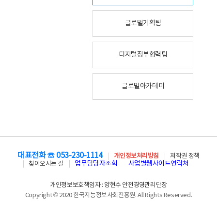
글로벌기획팀
디지털정부협력팀
글로벌아카데미
대표전화 ☏ 053-230-1114
개인정보처리방침
저작권 정책
업무담당자조회
사업별웹사이트연락처
찾아오시는 길
개인정보보호책임자 : 양현수 안전경영관리단장
Copyright © 2020 한국지능정보사회진흥원. All Rights Reserved.