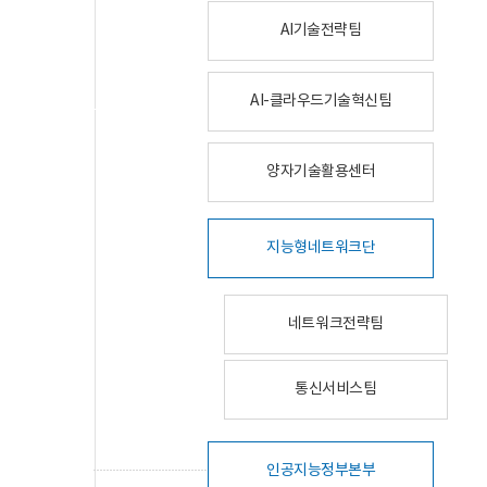
AI기술전략팀
AI-클라우드기술혁신팀
양자기술활용센터
지능형네트워크단
네트워크전략팀
통신서비스팀
인공지능정부본부