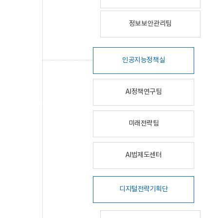
정보보안관리팀
인공지능정책실
AI정책연구팀
미래전략팀
AI법제도센터
디지털전략기획단