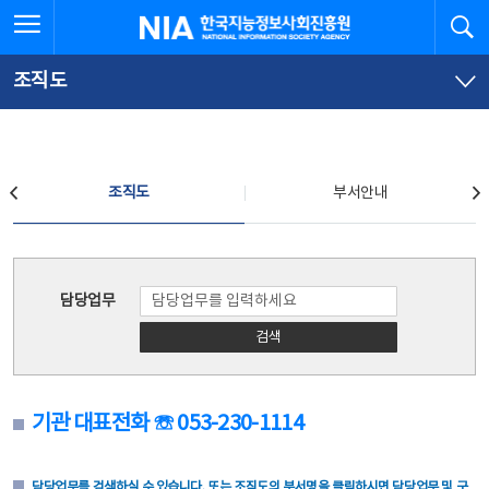
본
전
전체메뉴 열기
검
한국지능정보사회진흥원
문
체
바
메
로
뉴
가
바
조직도
기
로
가
기
조직도
조직도
부서안내
조직도
담당업무
검색
기관 대표전화 ☏ 053-230-1114
담당업무를 검색하실 수 있습니다. 또는 조직도의 부서명을 클릭하시면 담당업무 및 구