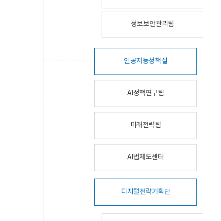
정보보안관리팀
인공지능정책실
AI정책연구팀
미래전략팀
AI법제도센터
디지털전략기획단