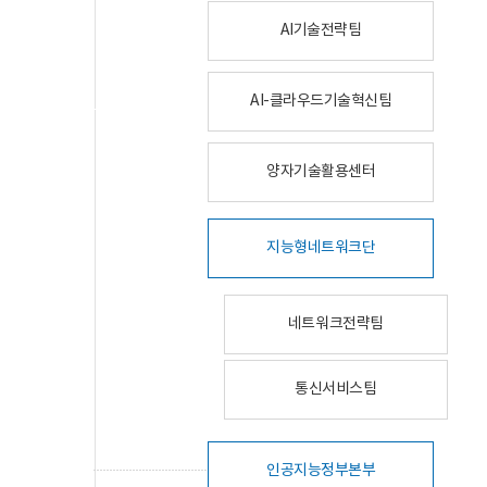
AI기술전략팀
AI-클라우드기술혁신팀
양자기술활용센터
지능형네트워크단
네트워크전략팀
통신서비스팀
인공지능정부본부