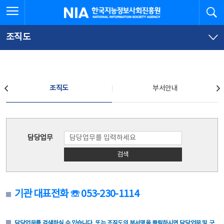
본
전
전체메뉴 열기
검
한국지능정보사회진흥원
문
체
바
메
로
뉴
가
바
조직도
기
로
가
기
조직도
조직도
부서안내
조직도
담당업무
검색
기관 대표전화 ☏ 053-230-1114
담당업무를 검색하실 수 있습니다. 또는 조직도의 부서명을 클릭하시면 담당업무 및 구