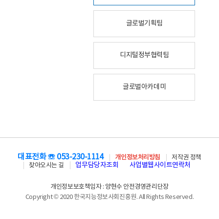
글로벌기획팀
디지털정부협력팀
글로벌아카데미
대표전화 ☏ 053-230-1114
개인정보처리방침
저작권 정책
업무담당자조회
사업별웹사이트연락처
찾아오시는 길
개인정보보호책임자 : 양현수 안전경영관리단장
Copyright © 2020 한국지능정보사회진흥원. All Rights Reserved.