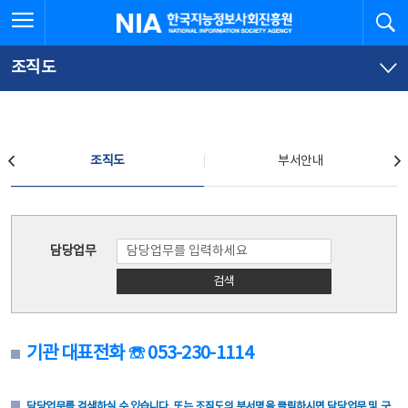
본
전
전체메뉴 열기
검
한국지능정보사회진흥원
문
체
바
메
로
뉴
가
바
조직도
기
로
가
기
조직도
조직도
부서안내
조직도
담당업무
검색
기관 대표전화 ☏ 053-230-1114
담당업무를 검색하실 수 있습니다. 또는 조직도의 부서명을 클릭하시면 담당업무 및 구