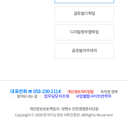
글로벌기획팀
디지털정부협력팀
글로벌아카데미
대표전화 ☏ 053-230-1114
개인정보처리방침
저작권 정책
업무담당자조회
사업별웹사이트연락처
찾아오시는 길
개인정보보호책임자 : 양현수 안전경영관리단장
Copyright © 2020 한국지능정보사회진흥원. All Rights Reserved.