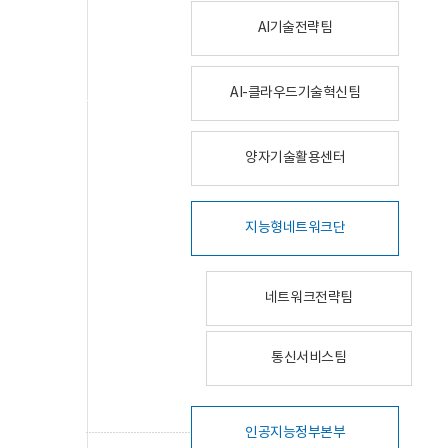
AI기술전략팀
AI-클라우드기술혁신팀
양자기술활용센터
지능형네트워크단
네트워크전략팀
통신서비스팀
인공지능정부본부