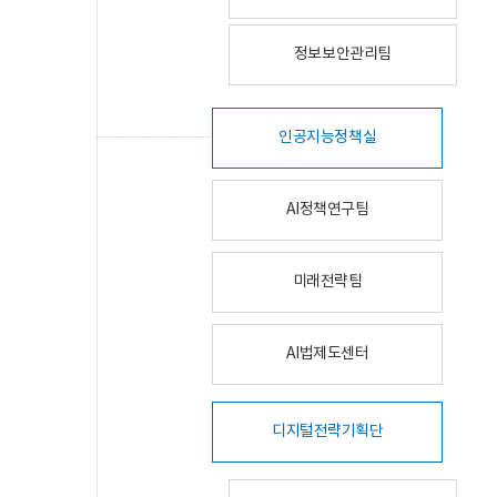
정보보안관리팀
인공지능정책실
AI정책연구팀
미래전략팀
AI법제도센터
디지털전략기획단